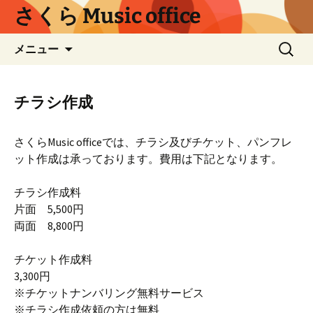
コ
さくら Music office
ン
テ
検
メニュー
ン
索:
ツ
へ
チラシ作成
ス
キ
ッ
さくらMusic officeでは、チラシ及びチケット、パンフレ
プ
ット作成は承っております。費用は下記となります。
チラシ作成料
片面 5,500円
両面 8,800円
チケット作成料
3,300円
※チケットナンバリング無料サービス
※チラシ作成依頼の方は無料