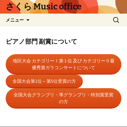
コ
さくら Music office
ン
テ
検
メニュー
ン
索:
ツ
へ
ピアノ部門 副賞について
ス
キ
ッ
地区⼤会 カテゴリーⅠ第 1 位 及び カテゴリーⅡ最
プ
優秀賞ガラコンサートについて
全国大会第1位～第5位受賞の方
全国大会グランプリ・準グランプリ・特別賞受賞
の方