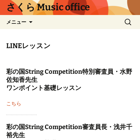
コ
さくら Music office
ン
テ
検
メニュー
ン
索:
ツ
へ
LINEレッスン
ス
キ
ッ
プ
彩の国String Competition特別審査員・水野
佐知香先生
ワンポイント基礎レッスン
こちら
彩の国String Competition審査員長・浅井千
裕先生