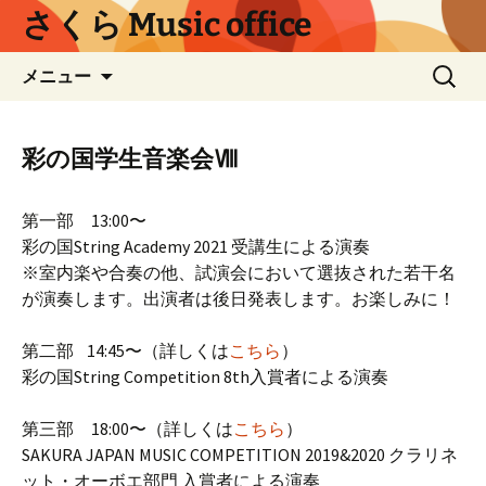
コ
さくら Music office
ン
テ
検
メニュー
ン
索:
ツ
へ
彩の国学生音楽会Ⅷ
ス
キ
ッ
第一部 13:00〜
プ
彩の国String Academy 2021 受講生による演奏
※室内楽や合奏の他、試演会において選抜された若干名
が演奏します。出演者は後日発表します。お楽しみに！
第二部 14:45〜（詳しくは
こちら
）
彩の国String Competition 8th入賞者による演奏
第三部 18:00〜（詳しくは
こちら
）
SAKURA JAPAN MUSIC COMPETITION 2019&2020 クラリネ
ット・オーボエ部門 入賞者による演奏