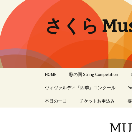
コ
ン
テ
さくら Musi
ン
ツ
へ
ス
キ
ッ
プ
HOME
彩の国 String Competition
ヴィヴァルディ『四季』コンクール
14th
Y
第2回
本日の一曲
過去の入賞者
チケットお申込み
要
第1回
MU
過年度大会