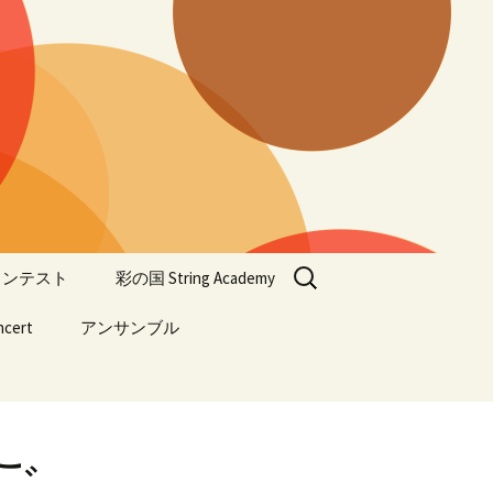
検
器コンテスト
彩の国 String Academy
索:
ncert
アンサンブル
彩の国 String Academy
2027
cert 2026
彩の国 Junior
ENSEMBLE
過去の彩の国 String
Academy
n Concert
 ご
生音楽会