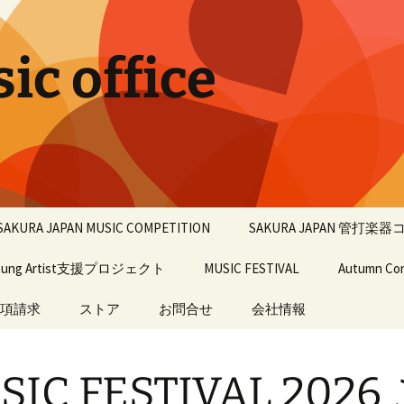
c office
SAKURA JAPAN MUSIC COMPETITION
SAKURA JAPAN 管打楽
oung Artist支援プロジェクト
2027
ピアノ部門
MUSIC FESTIVAL
第3回大会
Autumn Co
項請求
2026
ストア
お問合せ
フルート・オーボエ・
MUSIC FESTIVAL 2026
過年度大会
会社情報
Autumn Con
クラリネット・ヴァイ
オリン・ヴィオラ・チ
過去の入賞者
楽譜
ェロ・コンチェルト部
過去のMUSIC FESTIVAL
会社情報
過去のAutum
門
SIC FESTIVAL 2026
関連会社
過去の学
ピアノ部門