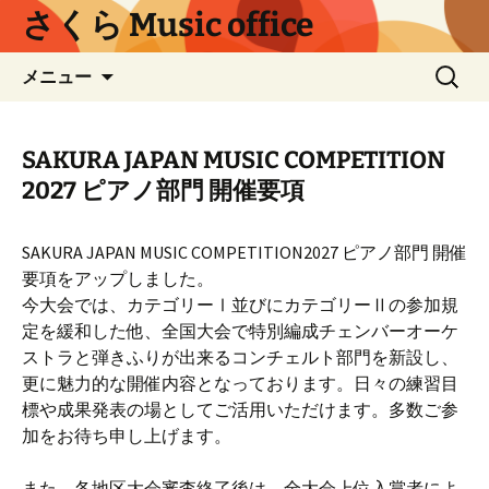
コ
さくら Music office
ン
テ
検
メニュー
ン
索:
ツ
へ
SAKURA JAPAN MUSIC COMPETITION
ス
2027 ピアノ部門 開催要項
キ
ッ
プ
SAKURA JAPAN MUSIC COMPETITION2027 ピアノ部門 開催
要項をアップしました。
今大会では、カテゴリーⅠ並びにカテゴリーⅡの参加規
定を緩和した他、全国大会で特別編成チェンバーオーケ
ストラと弾きふりが出来るコンチェルト部門を新設し、
更に魅力的な開催内容となっております。日々の練習目
標や成果発表の場としてご活用いただけます。多数ご参
加をお待ち申し上げます。
また、各地区大会審査終了後は、全大会上位入賞者によ