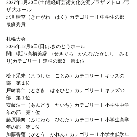
2027年1月30日(土)遠軽町芸術文化交流プラザ メトロプラ
ザ 大ホール
北川晴空（きたがわ はく）カテゴリーⅡ 中学生の部
最優秀賞
札幌大会
2026年12月6日(日)ふきのとうホール
関口環那/髙橋美縁 (せきぐち かんな/たかはし みよ
り)カテゴリーⅠ 連弾の部B 第１位
松下采未（まつした ことみ）カテゴリーⅠ キッズの
部 第１位
戸﨑春仁（とざき はるひと）カテゴリーⅠ キッズの
部 第１位
安藤汰一（あんどう たいち）カテゴリーⅠ 小学生中学
年の部 第１位
藤原陽向（ふじわら ひなた）カテゴリーⅠ 小学生高学
年の部 第１位
加藤香蓮（かとう かれん）カテゴリーⅡ 小学生低学年