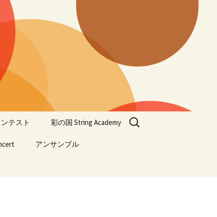
検
器コンテスト
彩の国 String Academy
索:
ncert
アンサンブル
彩の国 String Academy
2027
cert 2026
彩の国 Junior
ENSEMBLE
過去の彩の国 String
Academy
n Concert
曲
生音楽会