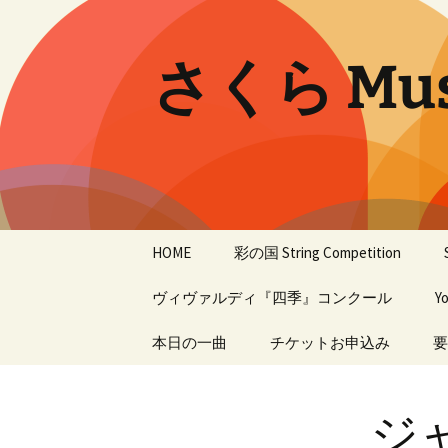
コ
ン
テ
さくら Musi
ン
ツ
へ
ス
キ
ッ
プ
HOME
彩の国 String Competition
ヴィヴァルディ『四季』コンクール
14th
Y
第2回
本日の一曲
過去の入賞者
チケットお申込み
要
第1回
ジ
過年度大会