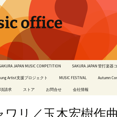
c office
SAKURA JAPAN MUSIC COMPETITION
SAKURA JAPAN 管打楽
oung Artist支援プロジェクト
2027
ピアノ部門
MUSIC FESTIVAL
第3回大会
Autumn Co
項請求
2026
ストア
お問合せ
フルート・オーボエ・
MUSIC FESTIVAL 2026
過年度大会
会社情報
Autumn Con
クラリネット・ヴァイ
オリン・ヴィオラ・チ
過去の入賞者
楽譜
ェロ・コンチェルト部
過去のMUSIC FESTIVAL
会社情報
過去のAutum
門
ャワリ／玉木宏樹作
関連会社
過去の学
ピアノ部門