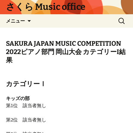
コ
さくら Music office
ン
テ
検
メニュー
ン
索:
ツ
へ
SAKURA JAPAN MUSIC COMPETITION
ス
2022ピアノ部門 岡山大会 カテゴリーI結
キ
果
ッ
プ
カテゴリーⅠ
キッズの部
第1位 該当者無し
第2位 該当者無し