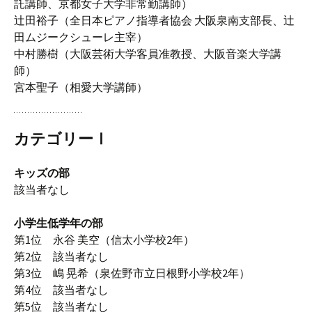
託講師、京都女子大学非常勤講師）
辻田裕子（全日本ピアノ指導者協会 大阪泉南支部長、辻
田ムジークシューレ主宰）
中村勝樹（大阪芸術大学客員准教授、大阪音楽大学講
師）
宮本聖子（相愛大学講師）
カテゴリーⅠ
キッズの部
該当者なし
小学生低学年の部
第1位 永谷 美空（信太小学校2年）
第2位 該当者なし
第3位 嶋 晃希（泉佐野市立日根野小学校2年）
第4位 該当者なし
第5位 該当者なし