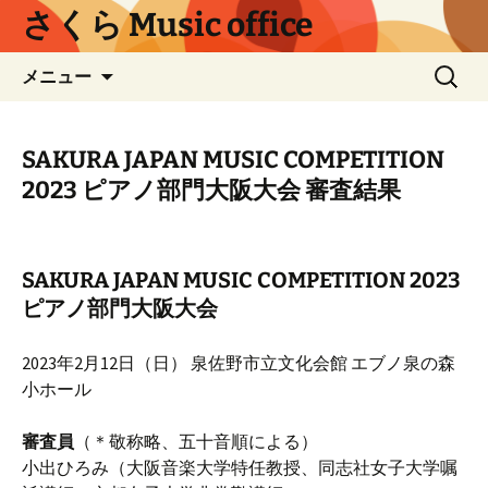
コ
さくら Music office
ン
テ
検
メニュー
ン
索:
ツ
へ
SAKURA JAPAN MUSIC COMPETITION
ス
2023 ピアノ部門大阪大会 審査結果
キ
ッ
プ
SAKURA JAPAN MUSIC COMPETITION 2023
ピアノ部門大阪大会
2023年2月12日（日） 泉佐野市立文化会館 エブノ泉の森
小ホール
審査員
（＊敬称略、五十音順による）
小出ひろみ（大阪音楽大学特任教授、同志社女子大学嘱