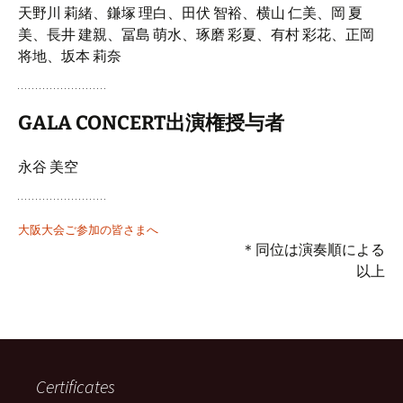
天野川 莉緒、鎌塚 理白、田伏 智裕、横山 仁美、岡 夏
美、長井 建親、冨島 萌水、琢磨 彩夏、有村 彩花、正岡
将地、坂本 莉奈
GALA CONCERT出演権授与者
永谷 美空
大阪大会ご参加の皆さまへ
＊同位は演奏順による
以上
Certificates