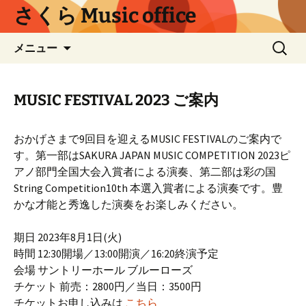
コ
さくら Music office
ン
テ
検
メニュー
ン
索:
ツ
へ
MUSIC FESTIVAL 2023 ご案内
ス
キ
ッ
おかげさまで9回目を迎えるMUSIC FESTIVALのご案内で
プ
す。第一部はSAKURA JAPAN MUSIC COMPETITION 2023ピ
アノ部門全国大会入賞者による演奏、第二部は彩の国
String Competition10th 本選入賞者による演奏です。豊
かな才能と秀逸した演奏をお楽しみください。
期日 2023年8月1日(火)
時間 12:30開場／13:00開演／16:20終演予定
会場 サントリーホール ブルーローズ
チケット 前売：2800円／当日：3500円
チケットお申し込みは
こちら