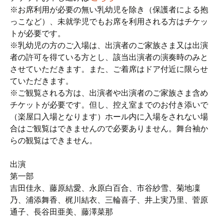
※お席利用が必要の無い乳幼児を除き（保護者による抱
っこなど）、未就学児でもお席を利用される方はチケッ
トが必要です。
※乳幼児の方のご入場は、出演者のご家族さま又は出演
者の許可を得ている方とし、該当出演者の演奏時のみと
させていただきます。また、ご着席はドア付近に限らせ
ていただきます。
※ご観覧される方は、出演者や出演者のご家族さま含め
チケットが必要です。但し、控え室までのお付き添いで
（楽屋口入場となります）ホール内に入場をされない場
合はご観覧はできませんので必要ありません。舞台袖か
らの観覧はできません。
出演
第一部
吉田佳永、藤原結愛、永原白百合、市谷紗雪、菊地凜
乃、浦添舞香、梶川結衣、三輪喜子、井上実乃里、菅原
通子、長谷田亜美、藤澤菜那