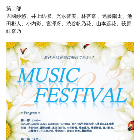
第二部
吉國紗悠、井上結梛、光永智美、林杏奈 、遠藤陽太、池
田彬人、小内彩、宮澤冴、渋谷帆乃花、山本遥花、荻原
緋奈乃