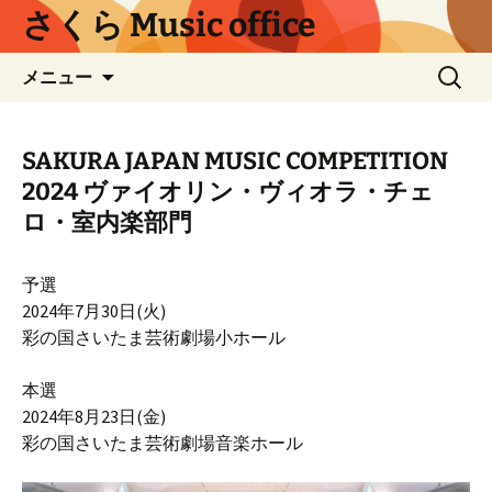
コ
さくら Music office
ン
テ
検
メニュー
ン
索:
ツ
へ
SAKURA JAPAN MUSIC COMPETITION
ス
2024 ヴァイオリン・ヴィオラ・チェ
キ
ロ・室内楽部門
ッ
プ
予選
2024年7月30日(火)
彩の国さいたま芸術劇場小ホール
本選
2024年8月23日(金)
彩の国さいたま芸術劇場音楽ホール