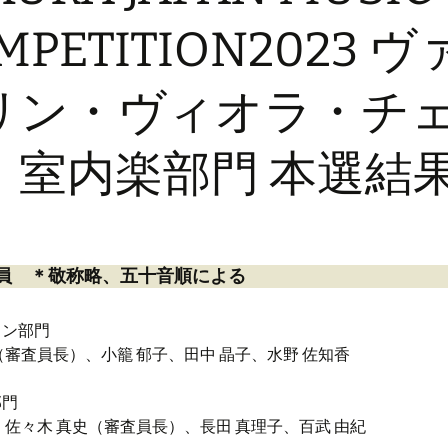
チラシ作成
MPETITION2023 
ボランティア活動
リン・ヴィオラ・チ
個人情報
・室内楽部門 本選結
員
＊敬称略、五十音順による
リン部門
（審査員長）、小籠 郁子、田中 晶子、水野 佐知香
部門
、佐々木 真史（審査員長）、長田 真理子、百武 由紀