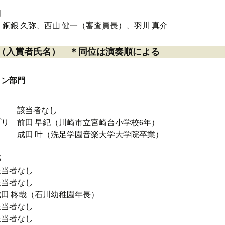
門
、銅銀 久弥、西山 健一（審査員長）、羽川 真介
（入賞者氏名） ＊同位は演奏順による
リン部門
リ 該当者なし
リ 前田 早紀（川崎市立宮崎台小学校6年）
成田 叶（洗足学園音楽大学大学院卒業）
部
該当者なし
該当者なし
田 柊哉（石川幼稚園年長）
該当者なし
該当者なし