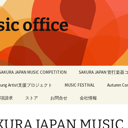
c office
SAKURA JAPAN MUSIC COMPETITION
SAKURA JAPAN 管打楽
oung Artist支援プロジェクト
2027
ピアノ部門
MUSIC FESTIVAL
第3回大会
Autumn Co
項請求
2026
ストア
お問合せ
フルート・オーボエ・
MUSIC FESTIVAL 2026
過年度大会
会社情報
Autumn Con
クラリネット・ヴァイ
オリン・ヴィオラ・チ
過去の入賞者
楽譜
ェロ・コンチェルト部
過去のMUSIC FESTIVAL
会社情報
過去のAutum
門
KURA JAPAN MUSIC
関連会社
過去の学
ピアノ部門