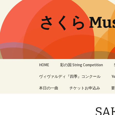
コ
ン
テ
さくら Musi
ン
ツ
へ
ス
キ
ッ
プ
HOME
彩の国 String Competition
ヴィヴァルディ『四季』コンクール
14th
Y
第2回
本日の一曲
過去の入賞者
チケットお申込み
要
第1回
SA
過年度大会