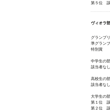
第５位 
ヴィオラ
グランプ
準グラン
特別賞
中学生の
該当者な
高校生の
該当者な
大学生の
第１位 
第２位 