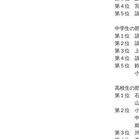
第４位 宮
第５位 
中学生の
第１位 
第２位 
第３位 上
第４位 
第５位 鈴
小髙 羽
高校生の
第１位 石
山根 由
第２位 小
中村 僚
姫野 莉
第３位 渋