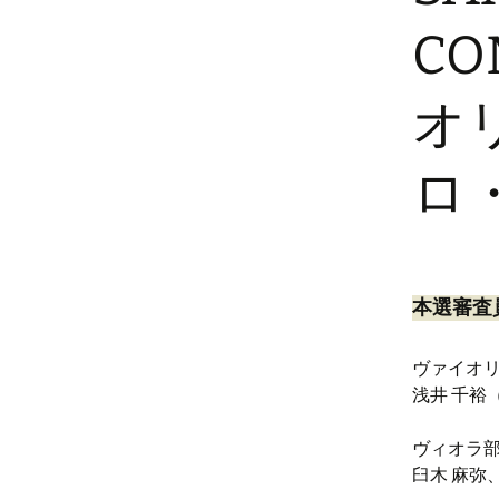
CO
オ
ロ
本選審査
ヴァイオ
浅井 千裕
ヴィオラ
臼木 麻弥