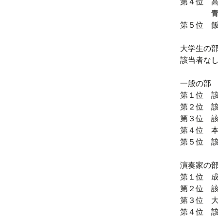
第４位 高
青木 佑
第５位 飯
大学生の
該当者な
一般の部
第１位 
第２位 
第３位 
第４位 本
第５位 
演奏家の
第１位 成
第２位 
第３位 大
第４位 