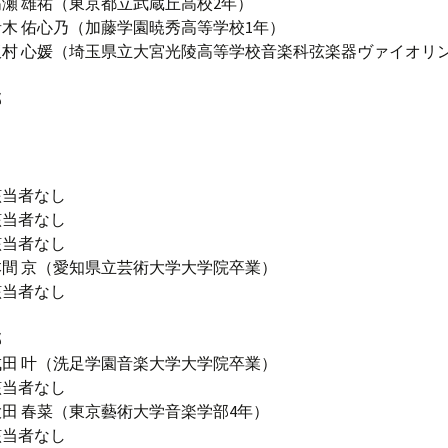
瀬 雄祐（東京都立武蔵丘高校2年）
心乃（加藤学園暁秀高等学校1年）
村 心媛（埼玉県立大宮光陵高等学校音楽科弦楽器ヴァイオリン
部
し
該当者なし
該当者なし
該当者なし
間 京（愛知県立芸術大学大学院卒業）
該当者なし
部
田 叶（洗足学園音楽大学大学院卒業）
該当者なし
田 春菜（東京藝術大学音楽学部4年）
該当者なし