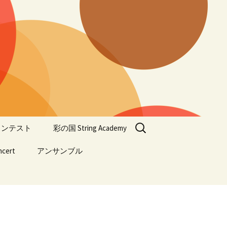
検
器コンテスト
彩の国 String Academy
索:
ncert
アンサンブル
彩の国 String Academy
2027
cert 2026
彩の国 Junior
ENSEMBLE
過去の彩の国 String
Academy
n Concert
生音楽会