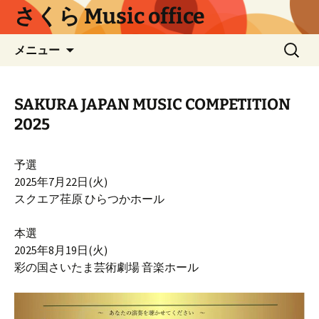
コ
さくら Music office
ン
テ
検
メニュー
ン
索:
ツ
へ
SAKURA JAPAN MUSIC COMPETITION
ス
2025
キ
ッ
プ
予選
2025年7月22日(火)
スクエア荏原 ひらつかホール
本選
2025年8月19日(火)
彩の国さいたま芸術劇場 音楽ホール