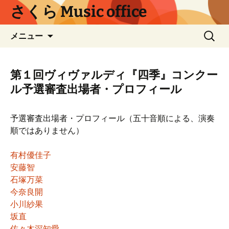
コ
さくら Music office
ン
テ
検
メニュー
ン
索:
ツ
へ
第１回ヴィヴァルディ『四季』コンクー
ス
ル予選審査出場者・プロフィール
キ
ッ
プ
予選審査出場者・プロフィール（五十音順による、演奏
順ではありません）
有村優佳子
安藤智
石塚万菜
今奈良開
小川紗果
坂直
佐々木深知愛