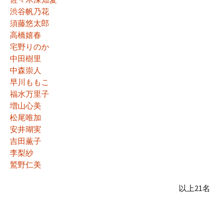
渋谷帆乃花
須藤悠太郎
高橋嬉春
宅野りのか
中田樹里
中森崇人
早川ももこ
福水万里子
増山心美
松尾唯加
安井瑚実
吉田薫子
李梨紗
鷲野仁美
以上21名